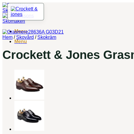
Skip
to
content
Menu
Hem
/
Skovård
/
Skokräm
Menu
Crockett & Jones Gras