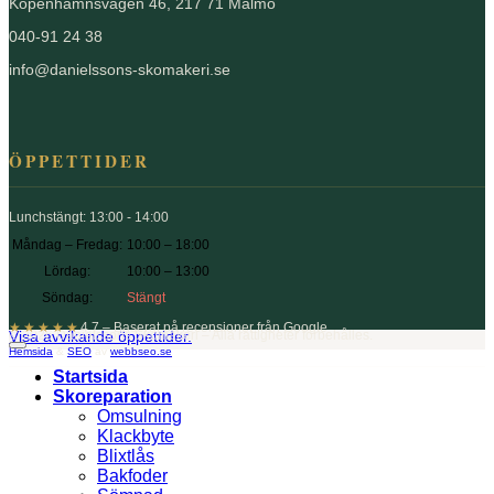
Köpenhamnsvägen 46, 217 71 Malmö
040-91 24 38
info@danielssons-skomakeri.se
ÖPPETTIDER
Lunchstängt: 13:00 - 14:00
Måndag – Fredag:
10:00 – 18:00
Lördag:
10:00 – 13:00
Söndag:
Stängt
★★★★★
4.7 – Baserat på recensioner från Google
Visa avvikande öppettider.
© 2026 Danielssons Skomakeri – Alla rättigheter förbehålles.
Hemsida
&
SEO
av
webbseo.se
Startsida
Skoreparation
Omsulning
Klackbyte
Blixtlås
Bakfoder