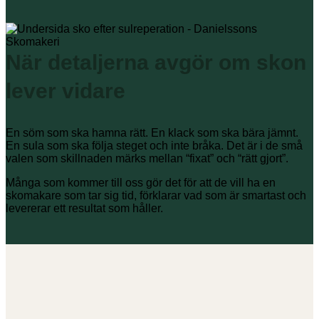
När detaljerna avgör om skon
lever vidare
En söm som ska hamna rätt. En klack som ska bära jämnt.
En sula som ska följa steget och inte bråka. Det är i de små
valen som skillnaden märks mellan “fixat” och “rätt gjort”.
Många som kommer till oss gör det för att de vill ha en
skomakare som tar sig tid, förklarar vad som är smartast och
levererar ett resultat som håller.