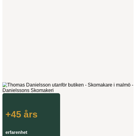
+45
års
erfarenhet