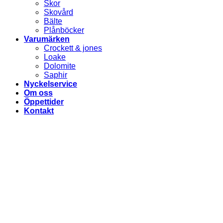
Skor
Skovård
Bälte
Plånböcker
Varumärken
Crockett & jones
Loake
Dolomite
Saphir
Nyckelservice
Om oss
Öppettider
Kontakt