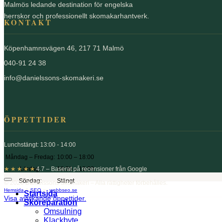
Malmös ledande destination för engelska
herrskor och professionellt skomakarhantverk.
KONTAKT
Köpenhamnsvägen 46, 217 71 Malmö
040-91 24 38
info@danielssons-skomakeri.se
ÖPPETTIDER
Lunchstängt: 13:00 - 14:00
Måndag – Fredag:
10:00 – 18:00
Lördag:
10:00 – 13:00
★★★★★
4.7 – Baserat på recensioner från Google
Söndag:
Stängt
© 2026 Danielssons Skomakeri – Alla rättigheter förbehålles.
Hemsida
&
SEO
av
webbseo.se
Startsida
Visa avvikande öppettider.
Skoreparation
Omsulning
Klackbyte