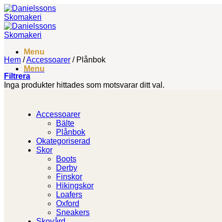
Skip
to
content
Menu
Hem
/
Accessoarer
/
Plånbok
Menu
Filtrera
Inga produkter hittades som motsvarar ditt val.
Accessoarer
Bälte
Plånbok
Okategoriserad
Skor
Boots
Derby
Finskor
Hikingskor
Loafers
Oxford
Sneakers
Skovård