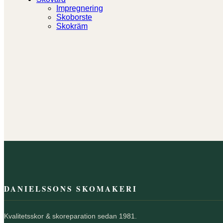
Impregnering
Skoborste
Skokräm
DANIELSSONS SKOMAKERI
Kvalitetsskor & skoreparation sedan 1981.