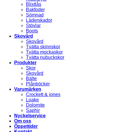
Blixtlås
Bakfoder
Sömnad
Läderskador
Stövlar
Boots
Skovård
Skovård
Tvätta skinnskor
Tvätta mockaskor
Tvätta nubuckskor
Produkter
Skor
Skovård
Bälte
Plånböcker
Varumärken
Crockett & jones
Loake
Dolomite
Saphir
Nyckelservice
Om oss
Öppettider
Kontakt