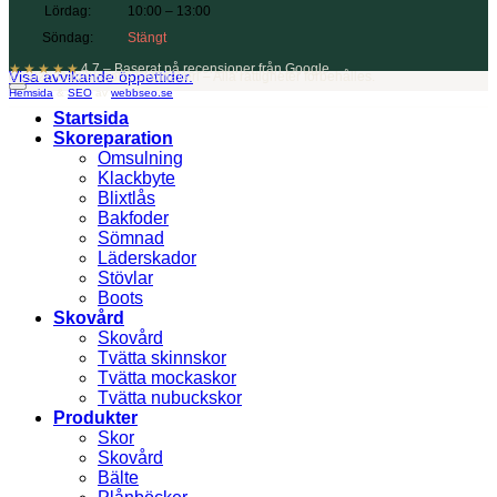
Lördag:
10:00 – 13:00
Söndag:
Stängt
★★★★★
4.7 – Baserat på recensioner från Google
Visa avvikande öppettider.
© 2026 Danielssons Skomakeri – Alla rättigheter förbehålles.
Hemsida
&
SEO
av
webbseo.se
Startsida
Skoreparation
Omsulning
Klackbyte
Blixtlås
Bakfoder
Sömnad
Läderskador
Stövlar
Boots
Skovård
Skovård
Tvätta skinnskor
Tvätta mockaskor
Tvätta nubuckskor
Produkter
Skor
Skovård
Bälte