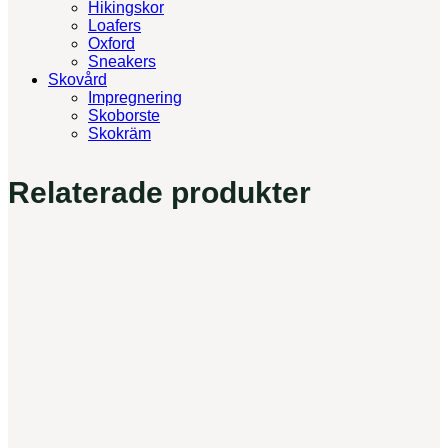
Hikingskor
Loafers
Oxford
Sneakers
Skovård
Impregnering
Skoborste
Skokräm
Relaterade produkter