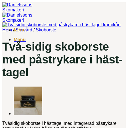
Skip
to
content
Hem
/
Menu
Skovård
/
Skoborste
Menu
Två-sidig skoborste
med påstrykare i häst-
tagel
Tvåsidig skoborste i hästtagel med integrerad påstrykare